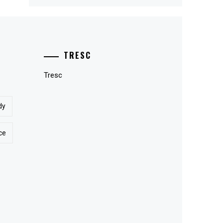
TRESC
Tresc
dy
ce