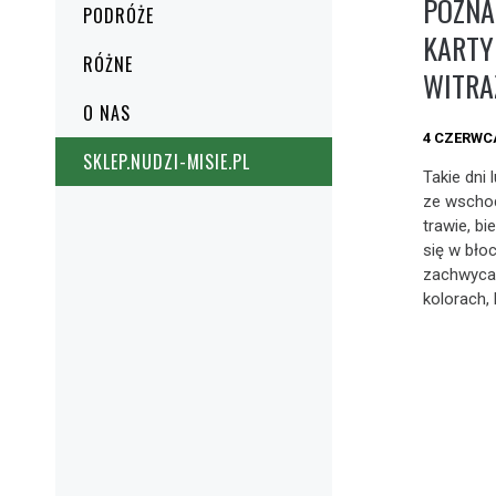
POZNA
PODRÓŻE
KARTY
RÓŻNE
WITRAŻ
O NAS
4 CZERWC
SKLEP.NUDZI-MISIE.PL
Takie dni 
ze wschod
trawie, b
się w błoc
zachwycać
kolorach, 