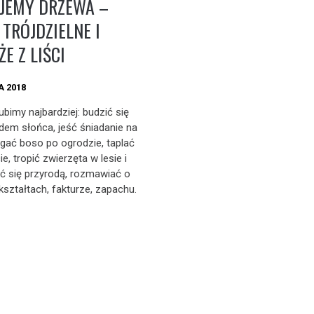
JEMY DRZEWA –
 TRÓJDZIELNE I
E Z LIŚCI
A 2018
lubimy najbardziej: budzić się
em słońca, jeść śniadanie na
iegać boso po ogrodzie, taplać
ie, tropić zwierzęta w lesie i
 się przyrodą, rozmawiać o
kształtach, fakturze, zapachu.