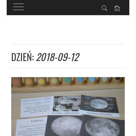
Przejdź
do
treści
DZIEŃ:
2018-09-12