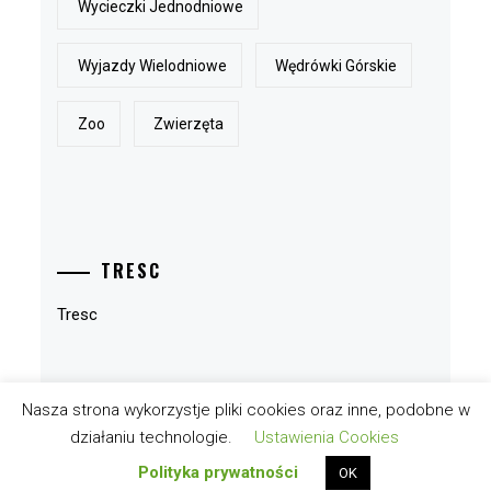
Wycieczki Jednodniowe
Wyjazdy Wielodniowe
Wędrówki Górskie
Zoo
Zwierzęta
TRESC
Tresc
Nasza strona wykorzystje pliki cookies oraz inne, podobne w
działaniu technologie.
Ustawienia Cookies
BLOG.NUDZI-MISIE.PL © WSZELKIE PRAWA ZASTRZEŻONE.
Polityka prywatności
OK
MOTYW
MINIMAL GRID
ZROBIONY PRZEZ
THEMEMATTIC