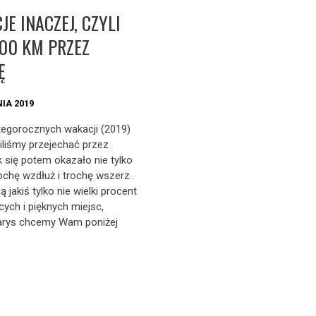
E INACZEJ, CZYLI
500 KM PRZEZ
Ę
IA 2019
egorocznych wakacji (2019)
liśmy przejechać przez
k się potem okazało nie tylko
rochę wzdłuż i trochę wszerz.
 jakiś tylko nie wielki procent
cych i pięknych miejsc,
arys chcemy Wam poniżej