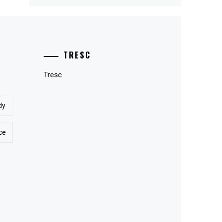
TRESC
Tresc
dy
ce