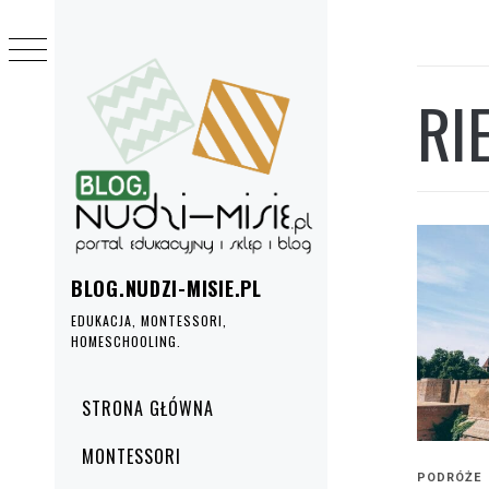
Przejdź
do
treści
RI
BLOG.NUDZI-MISIE.PL
EDUKACJA, MONTESSORI,
HOMESCHOOLING.
Menu
STRONA GŁÓWNA
główne
MONTESSORI
PODRÓŻE