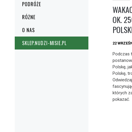
PODRÓŻE
WAKACJ
RÓŻNE
OK. 2
POLSK
O NAS
SKLEP.NUDZI-MISIE.PL
22 WRZEŚN
Podczas t
postanowi
Polskę, ja
Polskę, t
Odwiedzają
fascynują
których z
pokazać.