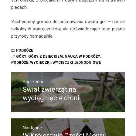
schroniska, z plecakami i całym bagażem na własnych
plecach.
Zachęcamy gorąco do poznawania świata gór – nie ze
szkolnych podręczników, ale doświadczając tego piękna
przyrody namacalnie.
PODRÓŻE
GÓRY
,
GÓRY Z DZIECKIEM
,
NAUKA W PODRÓŻY
,
PODRÓŻE
,
WYCIECZKI
,
WYCIECZKI JEDNODNIOWE
Nawigacja
wpisu
Poprzedni
Świat zwierząt na
Poprzedni
wpis:
wyciągnięcie dłoni
Następne
W Królestwie Części Mowy
Następny