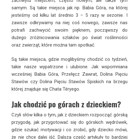
zachwytu miejscem, często nowym, ale także tym
samym. Są takie miejsca jak np. Babia Góra, na której
jesteśmy od kilku lat średnio 3 – 5 razy w sezonie. I
zawsze odkrywamy na niej coś nowego, zawsze nas
potrafi zachwycić swoim pięknem, począwszy do
dużego zróżnicowania szlaków po świat roślinności
oraz zwierząt, które można tam spotkać.
Są takie miejsca, gdzie moglibyśmy chodzić co tydzień,
takie nasze wypatrzone i ulubione. Jak wspomniana
wcześniej Babia Góra, Przełęcz Zawrat, Dolina Pięciu
Stawów czy Dolina Pięciu Stawów Spiskich na brzegu
której znajduje się Chata Téryego.
Jak chodzić po górach z dzieckiem?
Czyli słów kilka o tym, jak z dzieckiem rozpocząć górską
przygodę, jak przygotować się do górskich wędrówek,
gdzie szukać motywacji i co zrobić, gdy dziecko mówi,
że nie chce dalej iść. Dalsza część artykuły to bardziej