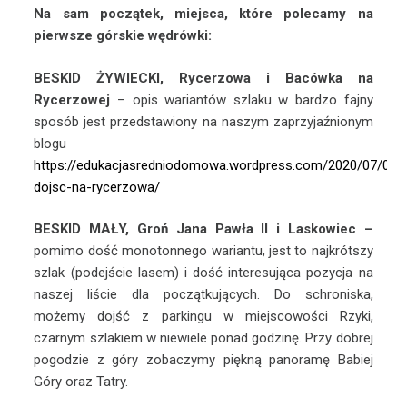
Na sam początek, miejsca, które polecamy na
pierwsze górskie wędrówki:
BESKID ŻYWIECKI, Rycerzowa i Bacówka na
Rycerzowej
– opis wariantów szlaku w bardzo fajny
sposób jest przedstawiony na naszym zaprzyjaźnionym
blogu
https://edukacjasredniodomowa.wordpress.com/2020/07/02/j
dojsc-na-rycerzowa/
BESKID MAŁY, Groń Jana Pawła II i Laskowiec –
pomimo dość monotonnego wariantu, jest to najkrótszy
szlak (podejście lasem) i dość interesująca pozycja na
naszej liście dla początkujących. Do schroniska,
możemy dojść z parkingu w miejscowości Rzyki,
czarnym szlakiem w niewiele ponad godzinę. Przy dobrej
pogodzie z góry zobaczymy piękną panoramę Babiej
Góry oraz Tatry.