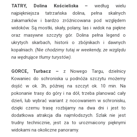
TATRY, Dolina Kościeliska –
według wielu
najpiękniejsza tatrzańska dolina, pełna skalnych
zakamarków i bardzo zróżnicowana pod względem
widoków. Są mostki, skały, polany, las i widok na piękne
oraz masywne szczyty gór. Dolina pełna legend o
ukrytych skarbach, historii o zbójnikach i dawnych
kopalniach.
(Nie chodzimy tutaj w weekendy, ze względu
na wędrujące tłumy turystów).
GORCE, Turbacz –
z Nowego Targu, dzielnicy
Kowaniec do schroniska u podnóża szczytu możemy
dojść w ok. 3h, później na szczyt ok. 10 min. Na
pokonanie trasy do góry i na dół, trzeba planować cały
dzień, lub wybrać wariant z nocowaniem w schronisku,
dzięki czemu trasę rozbijamy na dwa dni i jest to
dodatkowa atrakcja dla najmłodszych. Szlak nie jest
trudny technicznie, jest za to urozmaicony pięknymi
widokami na okoliczne panoramy.