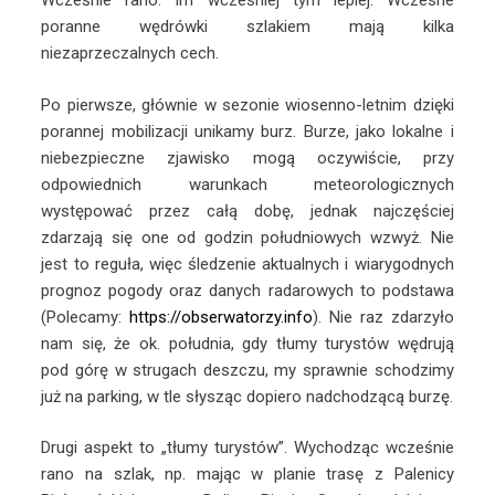
Wcześnie rano. Im wcześniej tym lepiej. Wczesne
poranne wędrówki szlakiem mają kilka
niezaprzeczalnych cech.
Po pierwsze, głównie w sezonie wiosenno-letnim dzięki
porannej mobilizacji unikamy burz. Burze, jako lokalne i
niebezpieczne zjawisko mogą oczywiście, przy
odpowiednich warunkach meteorologicznych
występować przez całą dobę, jednak najczęściej
zdarzają się one od godzin południowych wzwyż. Nie
jest to reguła, więc śledzenie aktualnych i wiarygodnych
prognoz pogody oraz danych radarowych to podstawa
(Polecamy:
https://obserwatorzy.info
). Nie raz zdarzyło
nam się, że ok. południa, gdy tłumy turystów wędrują
pod górę w strugach deszczu, my sprawnie schodzimy
już na parking, w tle słysząc dopiero nadchodzącą burzę.
Drugi aspekt to „tłumy turystów”. Wychodząc wcześnie
rano na szlak, np. mając w planie trasę z Palenicy